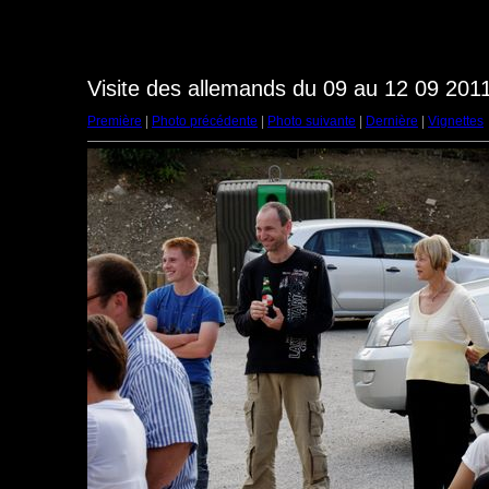
Visite des allemands du 09 au 12 09 2011
Première
|
Photo précédente
|
Photo suivante
|
Dernière
|
Vignettes