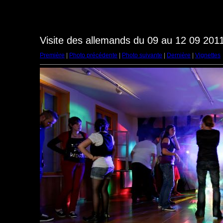
Visite des allemands du 09 au 12 09 2011
Première
|
Photo précédente
|
Photo suivante
|
Dernière
|
Vignettes