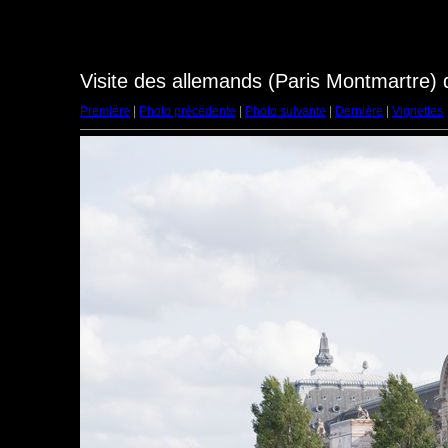
Visite des allemands (Paris Montmartre)
Première
|
Photo précédente
|
Photo suivante
|
Dernière
|
Vignettes