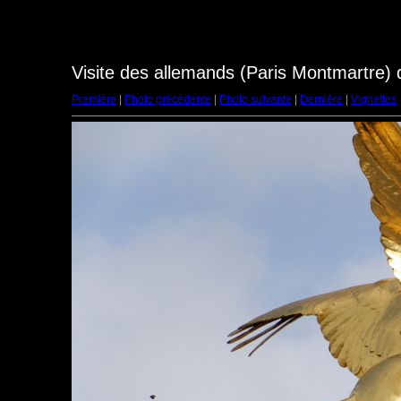
Visite des allemands (Paris Montmartre)
Première
|
Photo précédente
|
Photo suivante
|
Dernière
|
Vignettes