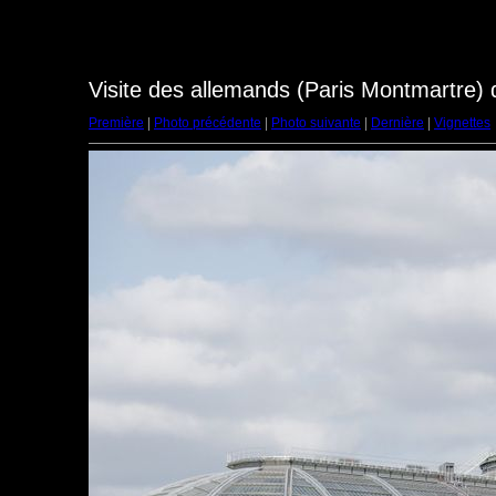
Visite des allemands (Paris Montmartre)
Première
|
Photo précédente
|
Photo suivante
|
Dernière
|
Vignettes