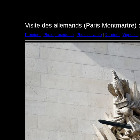
Visite des allemands (Paris Montmartre)
Première
|
Photo précédente
|
Photo suivante
|
Dernière
|
Vignettes